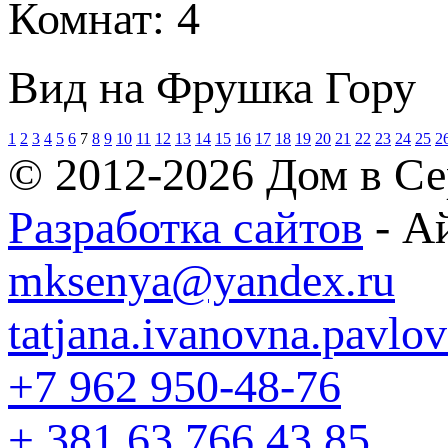
Комнат:
4
Вид на Фрушка Гору
1
2
3
4
5
6
7
8
9
10
11
12
13
14
15
16
17
18
19
20
21
22
23
24
25
2
© 2012-2026 Дом в Се
Разработка сайтов
- А
mksenya@yandex.ru
tatjana.ivanovna.pavl
+7 962 950-48-76
+ 381 63 766 43 85