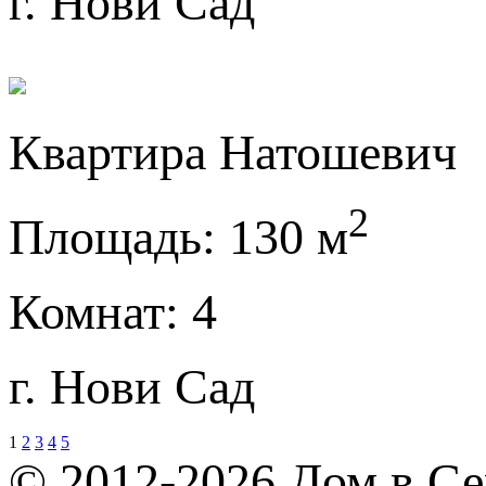
г. Нови Сад
Квартира Натошевич
2
Площадь:
130 м
Комнат:
4
г. Нови Сад
1
2
3
4
5
© 2012-2026 Дом в Се