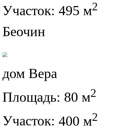
2
Участок:
495 м
Беочин
дом Вера
2
Площадь:
80 м
2
Участок:
400 м