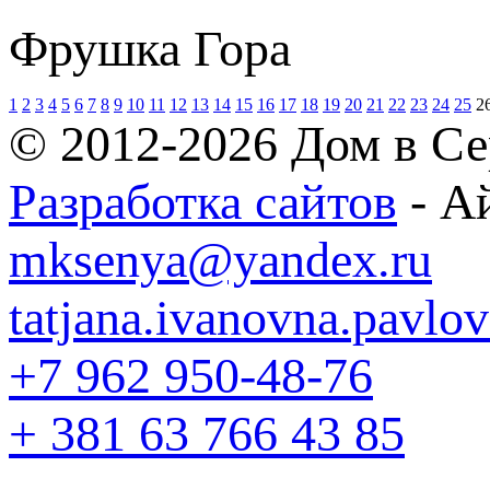
Фрушка Гора
1
2
3
4
5
6
7
8
9
10
11
12
13
14
15
16
17
18
19
20
21
22
23
24
25
2
© 2012-2026 Дом в Се
Разработка сайтов
- А
mksenya@yandex.ru
tatjana.ivanovna.pavl
+7 962 950-48-76
+ 381 63 766 43 85