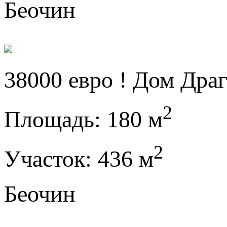
Беочин
38000 евро ! Дом Дра
2
Площадь:
180 м
2
Участок:
436 м
Беочин