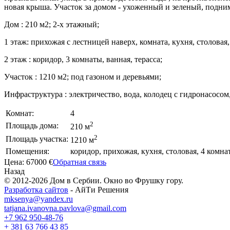
новая крыша. Участок за домом - ухоженный и зеленый, поднимае
Дом : 210 м2; 2-х этажный;
1 этаж: прихожая с лестницей наверх, комната, кухня, столовая,
2 этаж : коридор, 3 комнаты, ванная, терасса;
Участок : 1210 м2; под газоном и деревьями;
Инфраструктура : электричество, вода, колодец с гидронасосом, 
Комнат:
4
2
Площадь дома:
210 м
2
Площадь участка:
1210 м
Помещения:
коридор, прихожая, кухня, столовая, 4 комнат
Цена:
67000 €
Обратная связь
Назад
© 2012-2026 Дом в Сербии. Окно во Фрушку гору.
Разработка сайтов
- АйТи Решения
mksenya@yandex.ru
tatjana.ivanovna.pavlova@gmail.com
+7 962 950-48-76
+ 381 63 766 43 85