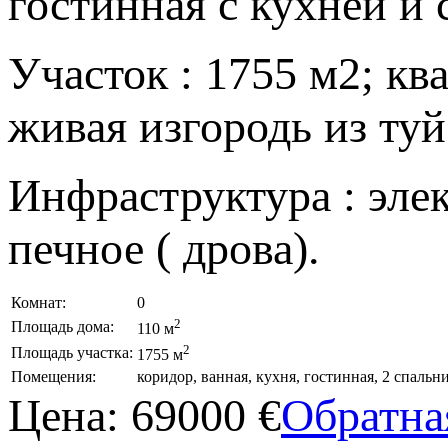
гостинная с кухней и 
Участок : 1755 м2; кв
живая изгородь из туй
Инфраструктура : элек
печное ( дрова).
Комнат:
0
2
Площадь дома:
110 м
2
Площадь участка:
1755 м
Помещения:
коридор, ванная, кухня, гостинная, 2 спальни
Цена:
69000 €
Обратна